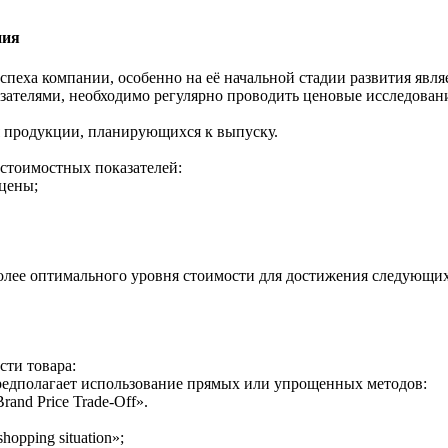
ния
пеха компании, особенно на её начальной стадии развития являе
телями, необходимо регулярно проводить ценовые исследования
я продукции, планирующихся к выпуску.
стоимостных показателей:
цены;
лее оптимального уровня стоимости для достижения следующих
ти товара:
едполагает использование прямых или упрощенных методов:
d Price Trade-Off».
ping situation»;