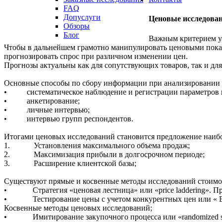
FAQ
Допуслуги
Ценовые
исследова
Обзоры
Блог
Важным критерием ус
Чтобы в дальнейшем грамотно манипулировать ценовыми показа
прогнозировать спрос при различном изменении цен.
Прогнозы актуальны как для сопутствующих товаров, так и дл
Основные способы по сбору информации при анализировании 
• систематическое наблюдение и регистрации параметров 
• анкетирование;
• личные интервью;
• интервью групп респондентов.
Итогами ценовых исследований становится предложение наибо
1. Установления максимального объема продаж;
2. Максимизация прибыли в долгосрочном периоде;
3. Расширение клиентской базы;
Существуют прямые и косвенные методы исследований стоимос
• Стратегия «ценовая лестница» или «price laddering». Пр
• Тестирование цены с учетом конкурентных цен или « Bran
Косвенные методы ценовых исследований;
• Имитирование закупочного процесса или «randomized shop